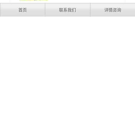
首页
联系我们
详情咨询
输送流体管
上一篇：
没有了！
下一篇：
电话：400-003-8882
邮箱：cjgg@xinchj.com
地址：江苏省江阴市镇澄路375号、镇澄路709号