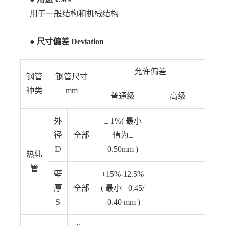
用于一般结构和机械结构
● 尺寸偏差 Deviation
允许偏差
钢管
钢管尺寸
种类
mm
普通级
高级
外
± 1%( 最小
径
全部
值为±
—
D
0.50mm )
热轧
管
壁
+15%-12.5%
厚
全部
( 最小 +0.45/
—
S
-0.40 mm )